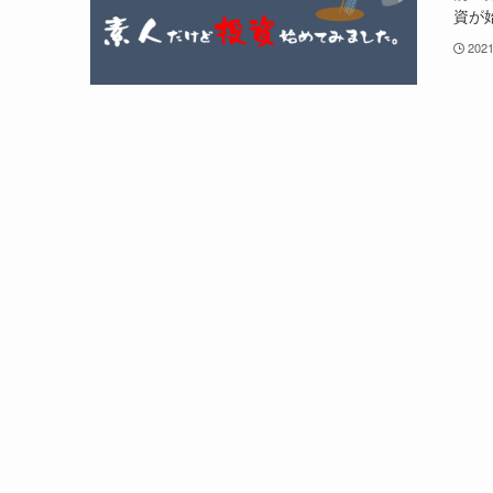
資が始
202