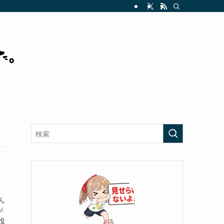
ん
が
投