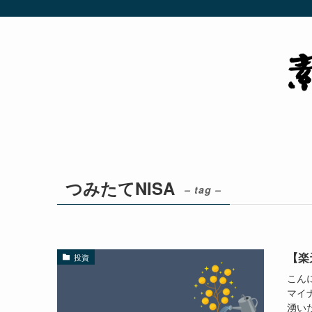
つみたてNISA
– tag –
【楽
投資
こん
マイ
湧い