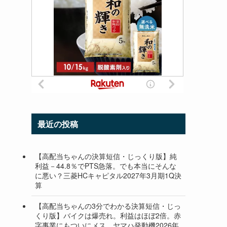
最近の投稿
【高配当ちゃんの決算短信・じっくり版】純
利益－44.8％でPTS急落。でも本当にそんな
に悪い？三菱HCキャピタル2027年3月期1Q決
算
【高配当ちゃんの3分でわかる決算短信・じっ
くり版】バイクは爆売れ。利益はほぼ2倍。赤
字事業にもついにメス。ヤマハ発動機2026年